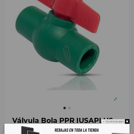
Válvula Bola PPR IUSAPLUS
Do not show again.
25mm 3/4 caja 15 pzas