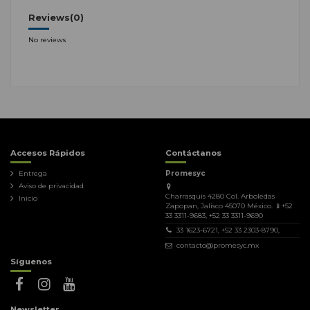
Reviews
(0)
No reviews
Accesos Rápidos
Contáctanos
Entrega
Promesyc
Aviso de privacidad
Charrasquis 4280 Col. Arboledas
Inicio
Zapopan, Jalisco 45070 México. 📱+52
33 3311-9683, +52 33 3311-9690
33 1623-6721, +52 33 2303-8790,
contacto@promesyc.mx
Síguenos
Newsletter