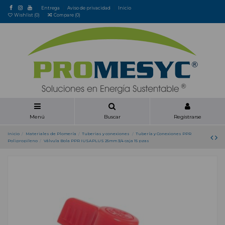
Entrega
Aviso de privacidad
Inicio
Wishlist (
0
)
Compare (
0
)
Menú
Buscar
Registrarse
Inicio
Materiales de Plomería
Tuberias y conexiones
Tubería y Conexiones PPR
Polipropileno
Válvula Bola PPR IUSAPLUS 25mm 3/4 caja 15 pzas