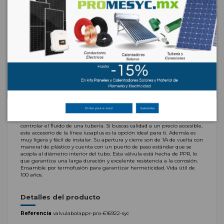
Marca:
IUSA
Válvula Bola PPR IUSAPLUS 25mm 3/4 caja 15 pzas y todo lo relacionado
con Tuberia y Conexiones PPR Polipropileno
Materiales de Plomería
Tuberias y conexiones
Descripción
Válvula Bola PPR IUSAPLUS 25mm 3/4 caja 15 pzas En PROMESYC
encuentra Tuberia y Conexiones PPR Polipropileno de gran calidad y
Subscribe
todo lo relacionado con Tuberias y conexiones para todas las necesidades.
La válvula bola es es un accesorio que se utiliza como llave de paso para
controlar el fluido de una tubería. Si buscas calidad a un precio accesible,
este accesorio de la línea iusaplus es la opción ideal para ti. Además es
muy ligera y fácil de instalar. Su apertura y cierre son de 1/4 de vuelta con
maneral de plástico y cuenta con un puerto de paso estándar que se
acopla al diámetro interior del tubo. Esta válvula está hecha de PPR, lo
que garantiza una larga duración y excelente resistencia a la corrosión.
Ensamble por termofusión para garantizar hermeticidad. Vida útil de
100 años.
Detalles del producto
Referencia
valvulabolappr-pro-616922-syc