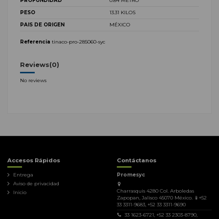
PROFUNDIDAD
0.84 METRO
PESO
13.31 KILOS
PAIS DE ORIGEN
MÉXICO
Referencia
tinaco-pro-285060-syc
Reviews
(0)
No reviews
Accesos Rápidos
Contáctanos
Entrega
Promesyc
Aviso de privacidad
Charrasquis 4280 Col. Arboledas
Inicio
Zapopan, Jalisco 45070 México. 📱+52
33 3311-9683, +52 33 3311-9690
33 1623-6721, +52 33 2303-8790,