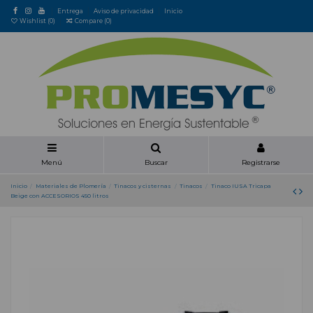
Entrega
Aviso de privacidad
Inicio
Wishlist (
0
)
Compare (
0
)
Menú
Buscar
Registrarse
Inicio
Materiales de Plomería
Tinacos y cisternas
Tinacos
Tinaco IUSA Tricapa
Beige con ACCESORIOS 450 litros