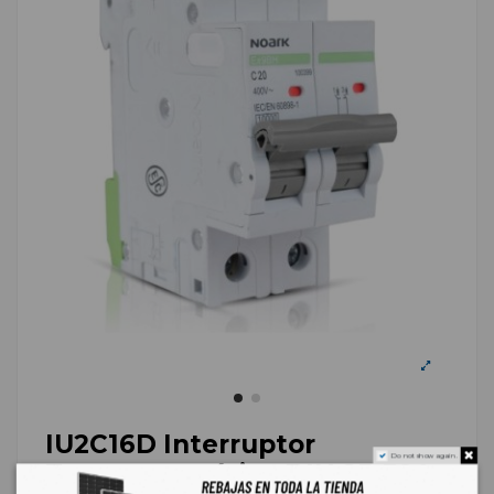
IU2C16D Interruptor
Do not show again.
Termomagnético DIN 2P 32A