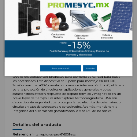
caja 6 pzas
Marca:
IUSA
IU2C16D Interruptor Termomagnético DIN 2P 32A caja 6 pzas y todo lo
relacionado con Interruptores Termomagnéticos
productos para plomería de calid
Materiales Eléctricos
Descripción
IU2C16D Interruptor Termomagnético DIN 2P 32A caja 6 pzas En
Subscribe
PROMESYC encuentra Interruptores Termomagnéticos de gran calidad y
todo lo relacionado con productos para plomería de calidad para todas
las necesidades. Este dispositivo de 2 polos para montaje en riel DIN,
Tensión máxima: 400V, cuenta con curva de intervención tipo C, utilizada
para la protección de circuitos en aplicaciones generales, y cuyas
características ofrecen respuesta de disparo térmico y magnético en un
breve lapso de tiempo. Los interruptores termomagnéticos IUSA son
dispositivos de seguridad que protegen la red eléctrica de determinado
circuito en caso de sobrecarga o cortocircuito. Además, mantienen la
integridad del aislamiento garantizando la vida útil de los cables.
Detalles del producto
Referencia
interruptores-pro-616901-syc