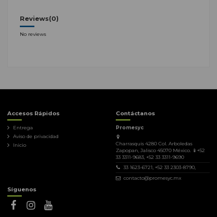
Reviews
(0)
No reviews
Accesos Rápidos
Contáctanos
Entrega
Promesyc
Aviso de privacidad
Charrasquis 4280 Col. Arboledas
Inicio
Zapopan, Jalisco 45070 México. 📱+52
33 3311-9683, +52 33 3311-9690
33 1623-6721, +52 33 2303-8790,
contacto@promesyc.mx
Síguenos