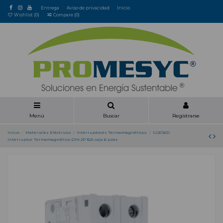
Entrega
Aviso de privacidad
Inicio
Wishlist (
0
)
Compare (
0
)
Menú
Buscar
Registrarse
Inicio
Materiales Eléctricos
Interruptores Termomagnéticos
IU2C16D
Interruptor Termomagnético DIN 2P 32A caja 6 pzas